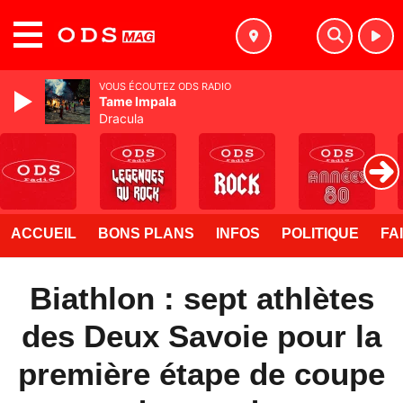
MENU
VOUS ÉCOUTEZ ODS RADIO
Tame Impala
Dracula
ACCUEIL
BONS PLANS
INFOS
POLITIQUE
FA
Biathlon : sept athlètes
des Deux Savoie pour la
première étape de coupe