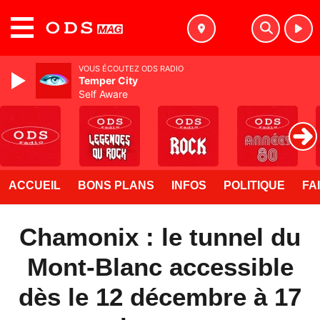
MENU
VOUS ÉCOUTEZ ODS RADIO
Temper City
Self Aware
ACCUEIL
BONS PLANS
INFOS
POLITIQUE
FA
Chamonix : le tunnel du
Mont-Blanc accessible
dès le 12 décembre à 17