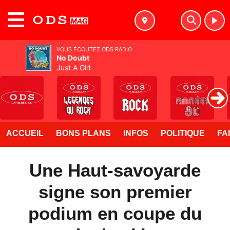
MENU
VOUS ÉCOUTEZ ODS RADIO
No Doubt
Just A Girl
ACCUEIL
BONS PLANS
INFOS
POLITIQUE
FA
Une Haut-savoyarde
signe son premier
podium en coupe du