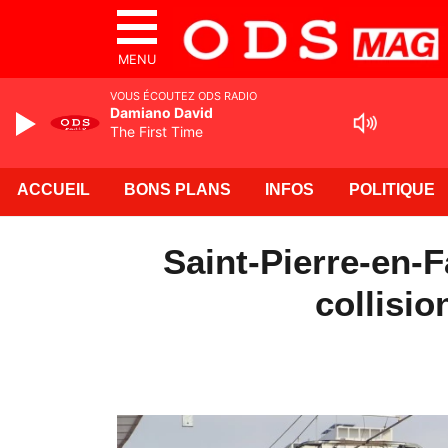
MENU
VOUS ÉCOUTEZ ODS RADIO
Damiano David
The First Time
ACCUEIL
BONS PLANS
INFOS
POLITIQUE
Saint-Pierre-en-
collisio