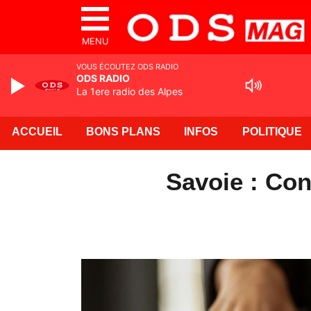
MENU
VOUS ÉCOUTEZ ODS RADIO
ODS RADIO
La 1ere radio des Alpes
ACCUEIL
BONS PLANS
INFOS
POLITIQUE
Savoie : Con