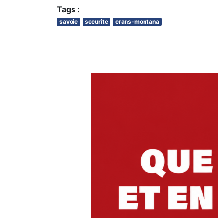
Tags :
savoie
securite
crans-montana