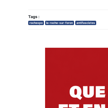
Tags :
rochexpo
la-roche-sur-foron
antifascistes