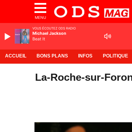
MENU
VOUS ÉCOUTEZ ODS RADIO
Michael Jackson
Beat It
ACCUEIL
BONS PLANS
INFOS
POLITIQUE
La-Roche-sur-Foron 