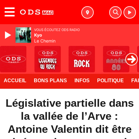
MENU
VOUS ÉCOUTEZ ODS RADIO
Kyo
Le Chemin
ACCUEIL
BONS PLANS
INFOS
POLITIQUE
FA
Législative partielle dans
la vallée de l’Arve :
Antoine Valentin dit être