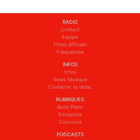
RADIO
Contact
Equipe
Titres diffusés
Fréquences
INFOS
Infos
News Musique
Contacter la rédac
RUBRIQUES
Bons Plans
Emissions
Concours
PODCASTS