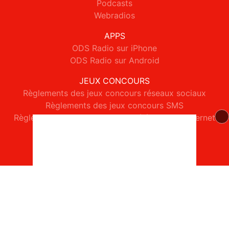
Podcasts
Webradios
APPS
ODS Radio sur iPhone
ODS Radio sur Android
JEUX CONCOURS
Règlements des jeux concours réseaux sociaux
Règlements des jeux concours SMS
Règlements des jeux concours téléphone et internet
© 2026 ODS Radio Tous droits réservés.
Signaler un contenu
-
Mentions légales
-
Politique de cookies
-
Contact