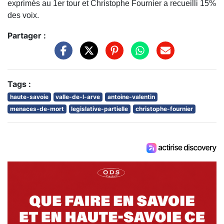
exprimés au 1er tour et Christophe Fournier a recueilli 15%
des voix.
Partager :
Tags :
haute-savoie
valle-de-l-arve
antoine-valentin
menaces-de-mort
legislative-partielle
christophe-fournier