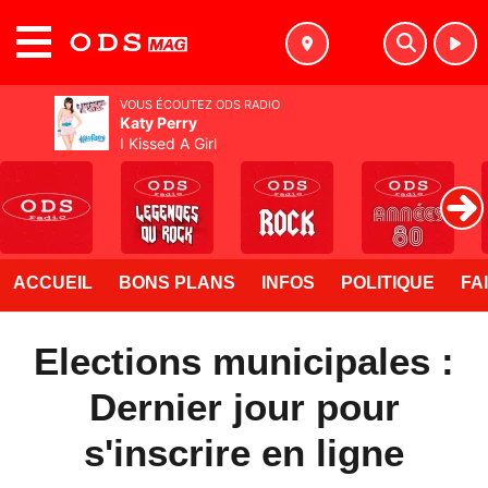
MENU
VOUS ÉCOUTEZ ODS RADIO
Katy Perry
I Kissed A Girl
ACCUEIL
BONS PLANS
INFOS
POLITIQUE
FA
Elections municipales :
Dernier jour pour
s'inscrire en ligne