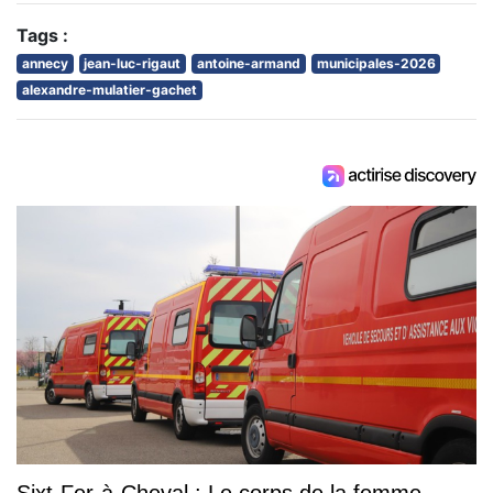
Tags :
annecy
jean-luc-rigaut
antoine-armand
municipales-2026
alexandre-mulatier-gachet
Sixt-Fer-à-Cheval : Le corps de la femme