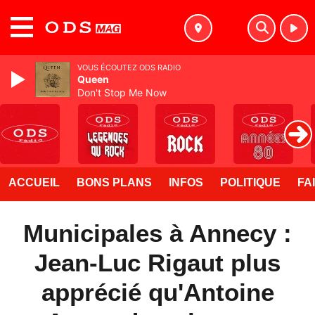
MENU
VOUS ÉCOUTEZ ODS RADIO
Queen
Don't Stop Me Now
ACCUEIL
BONS PLANS
INFOS
POLITIQUE
FA
Municipales à Annecy :
Jean-Luc Rigaut plus
apprécié qu'Antoine