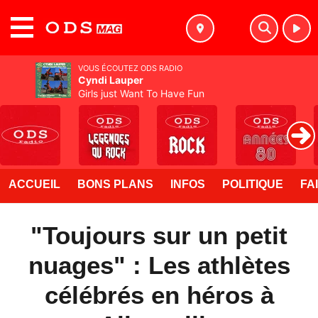
MENU
VOUS ÉCOUTEZ ODS RADIO
Cyndi Lauper
Girls just Want To Have Fun
ACCUEIL
BONS PLANS
INFOS
POLITIQUE
FA
"Toujours sur un petit
nuages" : Les athlètes
célébrés en héros à