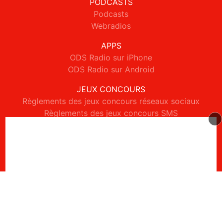
PODCASTS
Podcasts
Webradios
APPS
ODS Radio sur iPhone
ODS Radio sur Android
JEUX CONCOURS
Règlements des jeux concours réseaux sociaux
Règlements des jeux concours SMS
Règlements des jeux concours téléphone et internet
© 2026 ODS Radio Tous droits réservés.
Signaler un contenu
-
Mentions légales
-
Politique de cookies
-
Contact