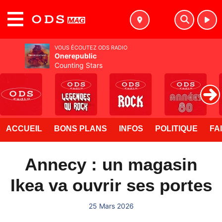
MENU
VOUS ÉCOUTEZ ODS RADIO
Onerepublic
Counting Stars
ACCUEIL
BONS PLANS
INFOS
POLITIQUE
FA
Annecy : un magasin
Ikea va ouvrir ses portes
25 Mars 2026