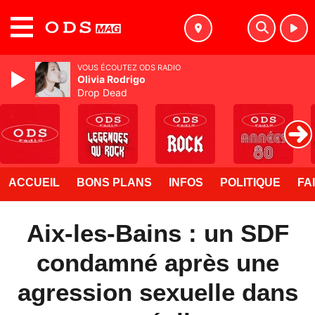
MENU
VOUS ÉCOUTEZ ODS RADIO
Olivia Rodrigo
Drop Dead
ACCUEIL
BONS PLANS
INFOS
POLITIQUE
FA
Aix-les-Bains : un SDF
condamné après une
agression sexuelle dans