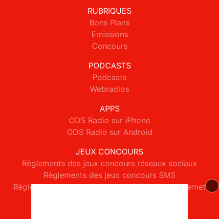
RUBRIQUES
Bons Plans
Emissions
Concours
PODCASTS
Podcasts
Webradios
APPS
ODS Radio sur iPhone
ODS Radio sur Android
JEUX CONCOURS
Règlements des jeux concours réseaux sociaux
Règlements des jeux concours SMS
Règlements des jeux concours téléphone et internet