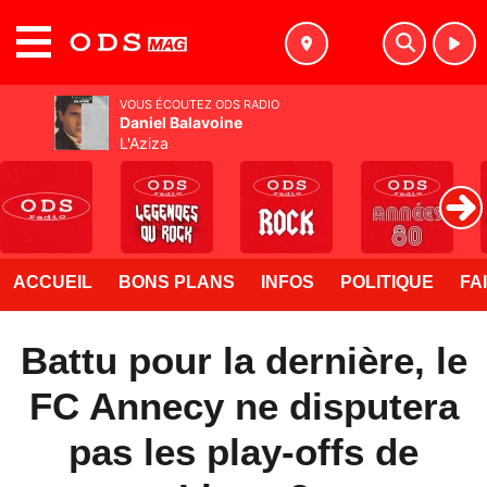
MENU
VOUS ÉCOUTEZ ODS RADIO
Daniel Balavoine
L'Aziza
ACCUEIL
BONS PLANS
INFOS
POLITIQUE
FA
Battu pour la dernière, le
FC Annecy ne disputera
pas les play-offs de