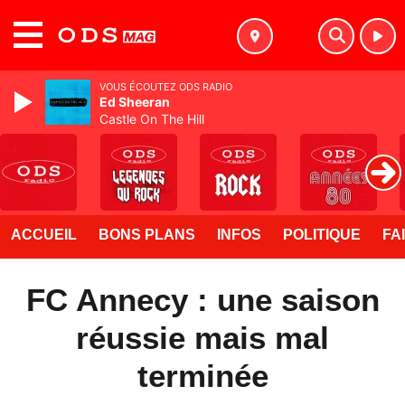
MENU
VOUS ÉCOUTEZ ODS RADIO
Ed Sheeran
Castle On The Hill
ACCUEIL
BONS PLANS
INFOS
POLITIQUE
FA
FC Annecy : une saison
réussie mais mal
terminée