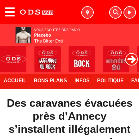
MENU
VOUS ÉCOUTEZ ODS RADIO
Placebo
The Bitter End
ACCUEIL
BONS PLANS
INFOS
POLITIQUE
FA
Des caravanes évacuées
près d’Annecy
s’installent illégalement