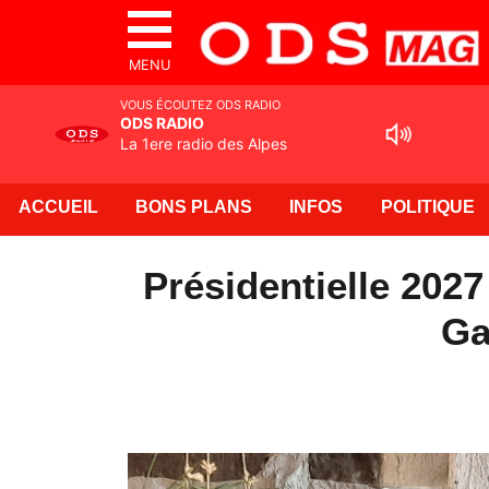
MENU
VOUS ÉCOUTEZ ODS RADIO
ODS RADIO
La 1ere radio des Alpes
ACCUEIL
BONS PLANS
INFOS
POLITIQUE
Présidentielle 202
Ga