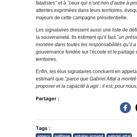
fatalistes"
et à
"ceux qui n’ont rien d’autre à pr
attentes exprimées dans leurs territoires, évoqua
majeurs de cette campagne présidentielle.
Les signataires dressent aussi une liste de déf
la souveraineté. Ils estiment qu’il faut
"un présid
montrée dans toutes les responsabilités qu’il 
gouvernance fondée sur l'écoute et le partage 
territoires.
Enfin, les élus signataires concluent en appelan
estimant que
"parce que Gabriel Attal a montré 
proposer et la capacité à agir : il est, pour no
Partager :
Tags :
annecy
politique
antoine-armand
gabriel-attal