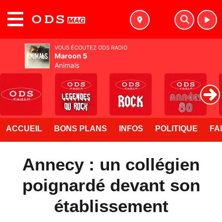
MENU
VOUS ÉCOUTEZ ODS RADIO
Maroon 5
Animals
ACCUEIL
BONS PLANS
INFOS
POLITIQUE
FA
Annecy : un collégien
poignardé devant son
établissement