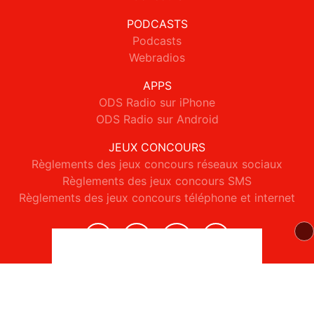
PODCASTS
Podcasts
Webradios
APPS
ODS Radio sur iPhone
ODS Radio sur Android
JEUX CONCOURS
Règlements des jeux concours réseaux sociaux
Règlements des jeux concours SMS
Règlements des jeux concours téléphone et internet
© 2026 ODS Radio Tous droits réservés.
Signaler un contenu
-
Mentions légales
-
Politique de cookies
-