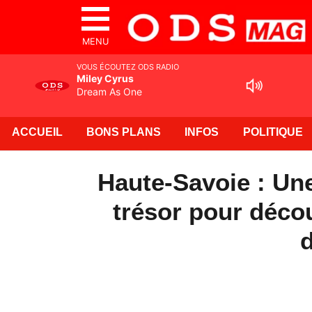
MENU
VOUS ÉCOUTEZ ODS RADIO
Miley Cyrus
Dream As One
ACCUEIL
BONS PLANS
INFOS
POLITIQUE
Haute-Savoie : Une
trésor pour décou