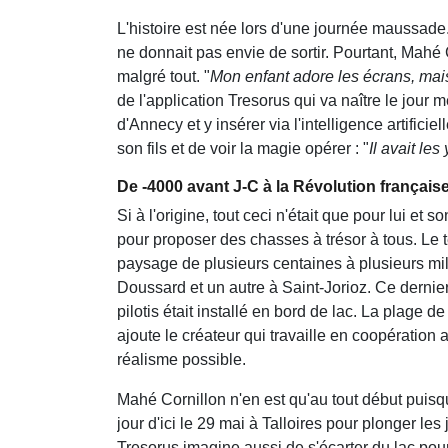
L'histoire est née lors d'une journée maussade
ne donnait pas envie de sortir. Pourtant, Mahé
malgré tout. "
Mon enfant adore les écrans, mais
de l'application Tresorus qui va naître le jour
d'Annecy et y insérer via l'intelligence artifici
son fils et de voir la magie opérer : "
Il avait les
De -4000 avant J-C à la Révolution français
Si à l'origine, tout ceci n'était que pour lui et
pour proposer des chasses à trésor à tous. Le 
paysage de plusieurs centaines à plusieurs mill
Doussard et un autre à Saint-Jorioz. Ce dernie
pilotis était installé en bord de lac. La plage d
ajoute le créateur qui travaille en coopération 
réalisme possible.
Mahé Cornillon n'en est qu'au tout début puisq
jour d'ici le 29 mai à Talloires pour plonger les
Tresorus imagine aussi de s'écarter du lac po