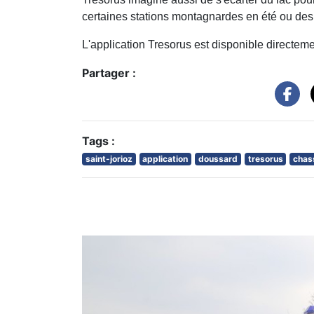
certaines stations montagnardes en été ou des 
L'application Tresorus est disponible directemen
Partager :
Tags :
saint-jorioz
application
doussard
tresorus
chas