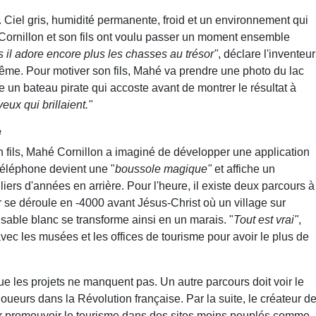
. Ciel gris, humidité permanente, froid et un environnement qui
 Cornillon et son fils ont voulu passer un moment ensemble
 il adore encore plus les chasses au trésor"
, déclare l'inventeur
 même. Pour motiver son fils, Mahé va prendre une photo du lac
elle un bateau pirate qui accoste avant de montrer le résultat à
 yeux qui brillaient."
e
 son fils, Mahé Cornillon a imaginé de développer une application
téléphone devient une "
boussole magique"
et affiche un
iers d'années en arrière. Pour l'heure, il existe deux parcours à
r se déroule en -4000 avant Jésus-Christ où un village sur
e sable blanc se transforme ainsi en un marais. "
Tout est vrai"
,
avec les musées et les offices de tourisme pour avoir le plus de
ue les projets ne manquent pas. Un autre parcours doit voir le
 joueurs dans la Révolution française. Par la suite, le créateur d
ur promouvoir le tourisme dans des sites moins peuplés comme