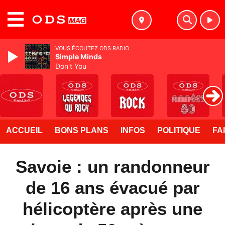
MENU
VOUS ÉCOUTEZ ODS RADIO
Simple Minds
Don't You
ACCUEIL
BONS PLANS
INFOS
POLITIQUE
FA
Savoie : un randonneur
de 16 ans évacué par
hélicoptère après une