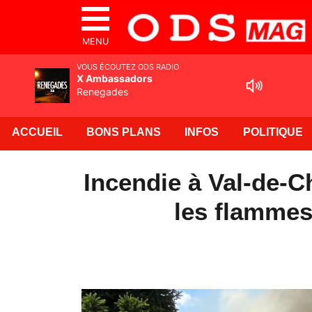
MENU
VOUS ÉCOUTEZ ODS RADIO
X Ambassadors
Renegades
ACCUEIL
BONS PLANS
INFOS
POLITIQUE
Incendie à Val-de-C
les flammes