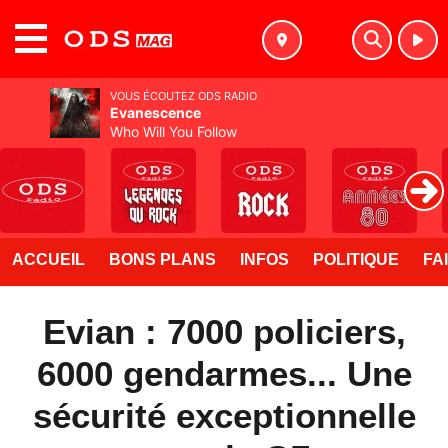
MENU
VOUS ÉCOUTEZ ODS RADIO
Evanescence
Who Will You Follow
ACCUEIL
BONS PLANS
INFOS
POLITIQUE
FA
Evian : 7000 policiers,
6000 gendarmes... Une
sécurité exceptionnelle