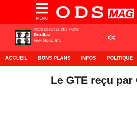
MENU
VOUS ÉCOUTEZ ODS RADIO
Gorillaz
Feel Good Inc
ACCUEIL
BONS PLANS
INFOS
POLITIQUE
Le GTE reçu par 