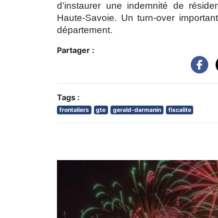
d’instaurer une indemnité de résiden
Haute-Savoie. Un turn-over important
département.
Partager :
Tags :
frontaliers
gte
gerald-darmanin
fiscalite