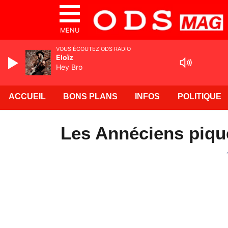
MENU
VOUS ÉCOUTEZ ODS RADIO
Eloïz
Hey Bro
ACCUEIL
BONS PLANS
INFOS
POLITIQUE
Les Annéciens pique