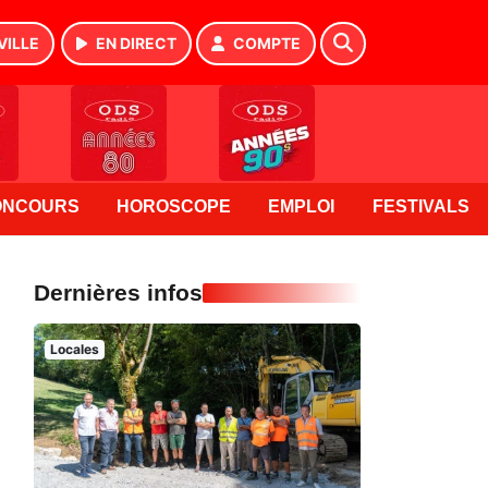
VILLE
EN DIRECT
COMPTE
ONCOURS
HOROSCOPE
EMPLOI
FESTIVALS
Dernières infos
Locales