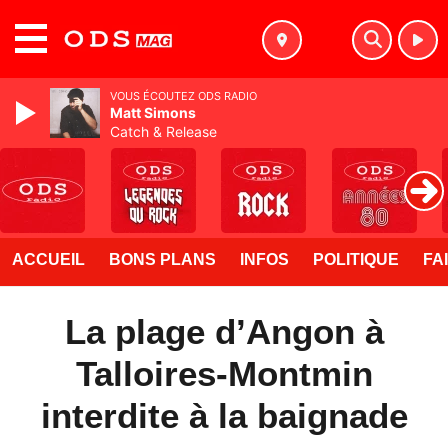
MENU
VOUS ÉCOUTEZ ODS RADIO
Matt Simons
Catch & Release
ACCUEIL
BONS PLANS
INFOS
POLITIQUE
FA
La plage d’Angon à
Talloires-Montmin
interdite à la baignade