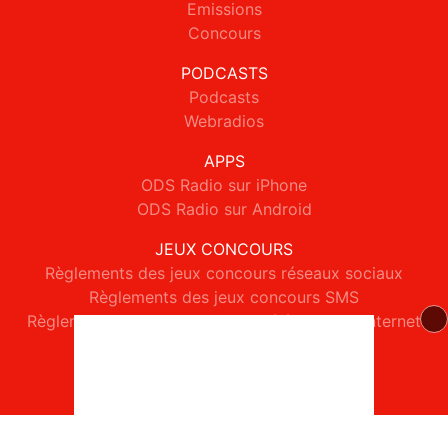
Emissions
Concours
PODCASTS
Podcasts
Webradios
APPS
ODS Radio sur iPhone
ODS Radio sur Android
JEUX CONCOURS
Règlements des jeux concours réseaux sociaux
Règlements des jeux concours SMS
Règlements des jeux concours téléphone et internet