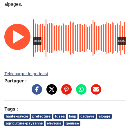
alpages.
0:00
0:35
Télécharger le podcast
Partager :
Tags :
haute-savoie
prefecture
fdsea
loup
cadavre
alpage
agriculture-paysanne
eleveurs
genisse