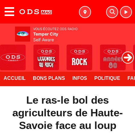
MENU
VOUS ÉCOUTEZ ODS RADIO
Temper City
Self Aware
ACCUEIL
BONS PLANS
INFOS
POLITIQUE
FA
Le ras-le bol des
agriculteurs de Haute-
Savoie face au loup