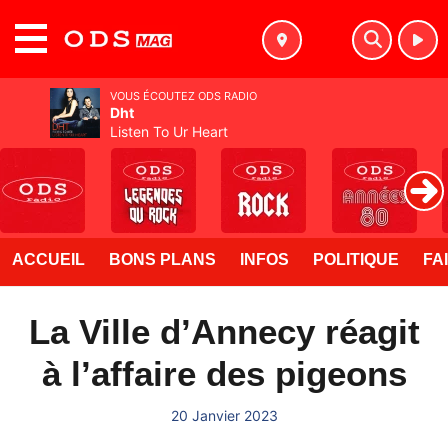
MENU
VOUS ÉCOUTEZ ODS RADIO
Dht
Listen To Ur Heart
ACCUEIL
BONS PLANS
INFOS
POLITIQUE
FA
La Ville d’Annecy réagit
à l’affaire des pigeons
20 Janvier 2023