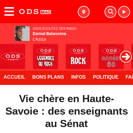
MENU
VOUS ÉCOUTEZ ODS RADIO
Daniel Balavoine
L'Aziza
ACCUEIL
BONS PLANS
INFOS
POLITIQUE
FA
Vie chère en Haute-
Savoie : des enseignants
au Sénat