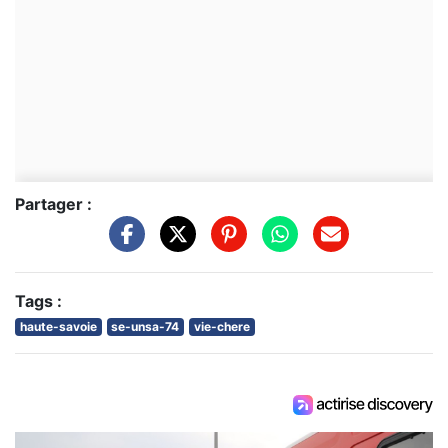
Partager :
Tags :
haute-savoie
se-unsa-74
vie-chere