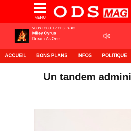
MENU
VOUS ÉCOUTEZ ODS RADIO
Miley Cyrus
Dream As One
ACCUEIL
BONS PLANS
INFOS
POLITIQUE
Un tandem adminis