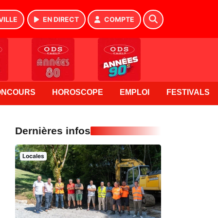
VILLE
EN DIRECT
COMPTE
ONCOURS
HOROSCOPE
EMPLOI
FESTIVALS
Dernières infos
Locales