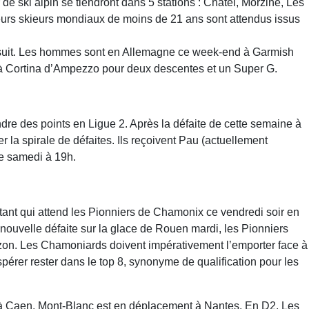
 ski alpin se tiendront dans 5 stations : Châtel, Morzine, Les
leurs skieurs mondiaux de moins de 21 ans sont attendus issus
suit. Les hommes sont en Allemagne ce week-end à Garmish
 à Cortina d’Ampezzo pour deux descentes et un Super G.
ndre des points en Ligue 2. Après la défaite de cette semaine à
 la spirale de défaites. Ils reçoivent Pau (actuellement
e samedi à 19h.
tant qui attend les Pionniers de Chamonix ce vendredi soir en
nouvelle défaite sur la glace de Rouen mardi, les Pionniers
ozon. Les Chamoniards doivent impérativement l’emporter face à
espérer rester dans le top 8, synonyme de qualification pour les
à Caen, Mont-Blanc est en déplacement à Nantes. En D2, Les