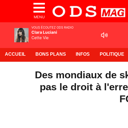
MENU
VOUS ÉCOUTEZ ODS RADIO
Clara Luciani
Cette Vie
ACCUEIL
BONS PLANS
INFOS
POLITIQUE
Des mondiaux de ski
pas le droit à l'err
F