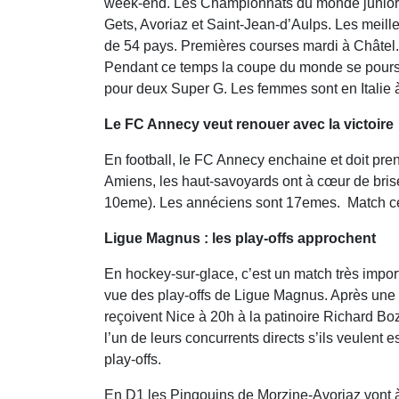
week-end. Les Championnats du monde junior de
Gets, Avoriaz et Saint-Jean-d’Aulps. Les meil
de 54 pays. Premières courses mardi à Châtel.
Pendant ce temps la coupe du monde se pour
pour deux Super G. Les femmes sont en Italie
Le FC Annecy veut renouer avec la victoire
En football, le FC Annecy enchaine et doit pre
Amiens, les haut-savoyards ont à cœur de briser
10eme). Les annéciens sont 17emes. Match c
Ligue Magnus : les play-offs approchent
En hockey-sur-glace, c’est un match très impor
vue des play-offs de Ligue Magnus. Après une 
reçoivent Nice à 20h à la patinoire Richard B
l’un de leurs concurrents directs s’ils veulent 
play-offs.
En D1 les Pingouins de Morzine-Avoriaz vont 