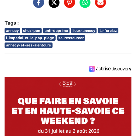
Tags :
annecy
chez-pen
anti-deprime
lieux-annecy
la-forclaz
l-imperial-et-le-pop-plage
se-ressourcer
annecy-et-ses-alentours