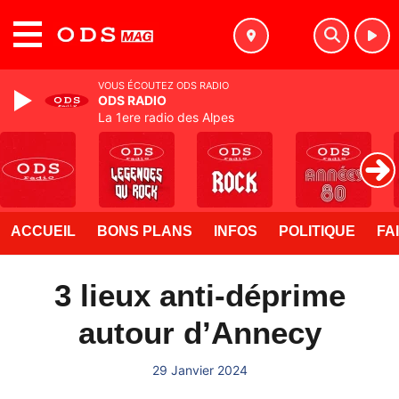
MENU
VOUS ÉCOUTEZ ODS RADIO
ODS RADIO
La 1ere radio des Alpes
ACCUEIL
BONS PLANS
INFOS
POLITIQUE
FA
3 lieux anti-déprime
autour d’Annecy
29 Janvier 2024