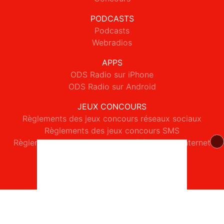
PODCASTS
Podcasts
Webradios
APPS
ODS Radio sur iPhone
ODS Radio sur Android
JEUX CONCOURS
Règlements des jeux concours réseaux sociaux
Règlements des jeux concours SMS
Règlements des jeux concours téléphone et internet
© 2026 ODS Radio Tous droits réservés.
Signaler un contenu
-
Mentions légales
-
Politique de cookies
-