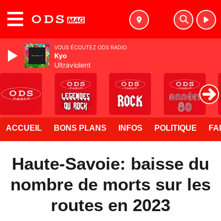
MENU
VOUS ÉCOUTEZ ODS RADIO
Kyo
Ultraviolent
ACCUEIL
BONS PLANS
INFOS
POLITIQUE
FA
Haute-Savoie: baisse du
nombre de morts sur les
routes en 2023