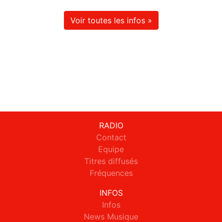
Voir toutes les infos »
RADIO
Contact
Equipe
Titres diffusés
Fréquences
INFOS
Infos
News Musique