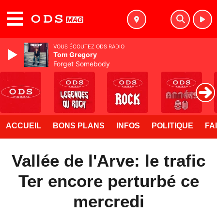
MENU
VOUS ÉCOUTEZ ODS RADIO
Tom Gregory
Forget Somebody
ACCUEIL
BONS PLANS
INFOS
POLITIQUE
FA
Vallée de l'Arve: le trafic
Ter encore perturbé ce
mercredi