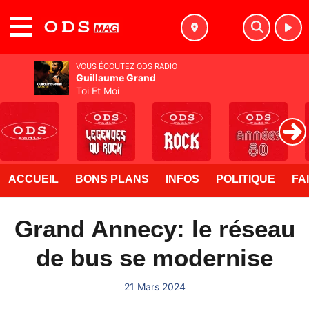
MENU
VOUS ÉCOUTEZ ODS RADIO
Guillaume Grand
Toi Et Moi
ACCUEIL
BONS PLANS
INFOS
POLITIQUE
FA
Grand Annecy: le réseau
de bus se modernise
21 Mars 2024