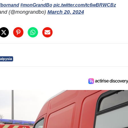
dbornand
#monGrandBo
pic.twitter.com/tc6wBRWCBz
and (@mongrandbo)
March 20, 2024
alpysia