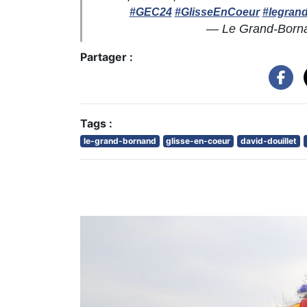
#GEC24
#GlisseEnCoeur
#legran
— Le Grand-Born
Partager :
Tags :
le-grand-bornand
glisse-en-coeur
david-douillet