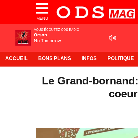
MENU
VOUS ÉCOUTEZ ODS RADIO
Orson
No Tomorrow
ACCUEIL
BONS PLANS
INFOS
POLITIQUE
Le Grand-bornand: 
coeur