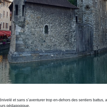
nivelé et sans s’aventurer trop en-dehors des sentiers battus,
ours pédagogique.