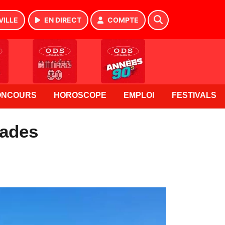
VILLE
EN DIRECT
COMPTE
ONCOURS
HOROSCOPE
EMPLOI
FESTIVALS
lades