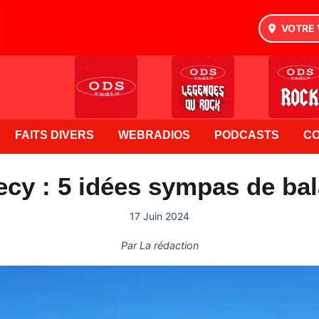
VOTRE 
FAITS DIVERS
WEBRADIOS
PODCASTS
C
cy : 5 idées sympas de ba
17 Juin 2024
Par
La rédaction