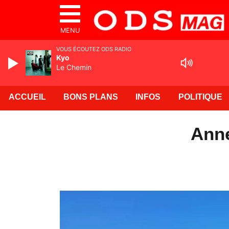
MENU
VOUS ÉCOUTEZ ODS RADIO
Kyo
Le Chemin
ACCUEIL
BONS PLANS
INFOS
POLITIQUE
Anne