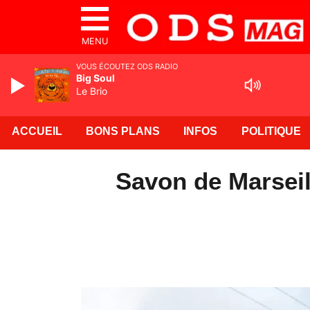
MENU
VOUS ÉCOUTEZ ODS RADIO
Big Soul
Le Brio
ACCUEIL
BONS PLANS
INFOS
POLITIQUE
Savon de Marseil