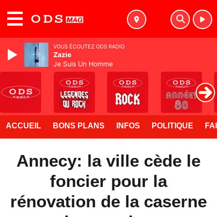
MENU
VOUS ÉCOUTEZ ODS RADIO
Zazie
Je Suis Un Homme
ACCUEIL
BONS PLANS
INFOS
POLITIQUE
FA
Annecy: la ville cède le
foncier pour la
rénovation de la caserne