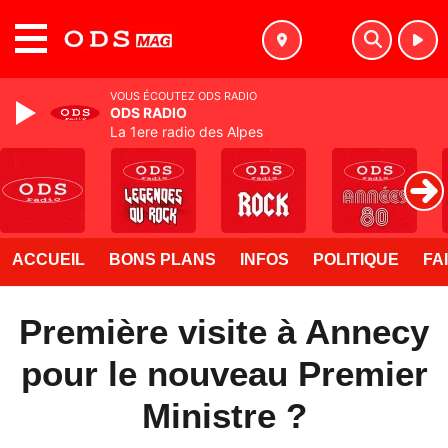
MENU
VOUS ÉCOUTEZ ODS RADIO
ODS RADIO
La 1ere radio des Alpes
ACCUEIL
BONS PLANS
INFOS
POLITIQUE
FA
Première visite à Annecy
pour le nouveau Premier
Ministre ?