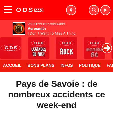
MENU
VOUS ÉCOUTEZ ODS RADIO
Aerosmith
I Don´t Want To Miss A Thing
ACCUEIL
BONS PLANS
INFOS
POLITIQUE
FA
Pays de Savoie : de
nombreux accidents ce
week-end