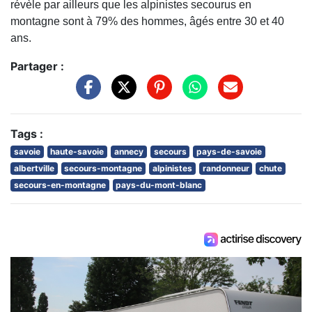
révèle par ailleurs que les alpinistes secourus en
montagne sont à 79% des hommes, âgés entre 30 et 40
ans.
Partager :
Tags :
savoie
haute-savoie
annecy
secours
pays-de-savoie
albertville
secours-montagne
alpinistes
randonneur
chute
secours-en-montagne
pays-du-mont-blanc