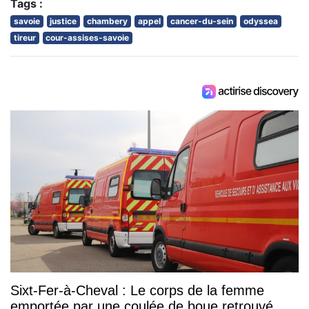
Tags :
savoie
justice
chambery
appel
cancer-du-sein
odyssea
tireur
cour-assises-savoie
Sixt-Fer-à-Cheval : Le corps de la femme
emportée par une coulée de boue retrouvé