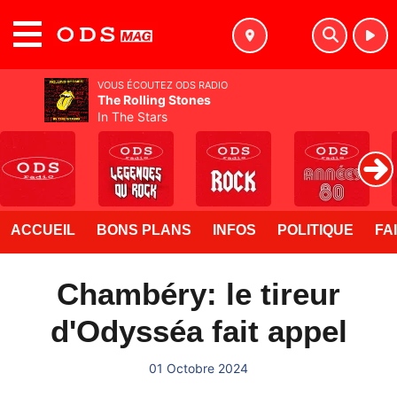
MENU
VOUS ÉCOUTEZ ODS RADIO
The Rolling Stones
In The Stars
ACCUEIL
BONS PLANS
INFOS
POLITIQUE
FA
Chambéry: le tireur
d'Odysséa fait appel
01 Octobre 2024