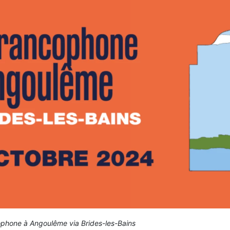
cophone à Angoulême via Brides-les-Bains