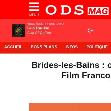
MENU
VOUS ÉCOUTEZ ODS RADIO
Skip The Use
Cup Of Coffee
ACCUEIL
BONS PLANS
INFOS
POLITIQUE
Brides-les-Bains : 
Film Franco