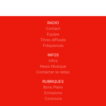
RADIO
Contact
Equipe
Titres diffusés
Fréquences
INFOS
Infos
News Musique
Contacter la rédac
RUBRIQUES
Bons Plans
Emissions
Concours