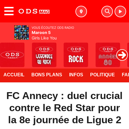
MENU
VOUS ÉCOUTEZ ODS RADIO
Maroon 5
Girls Like You
ACCUEIL
BONS PLANS
INFOS
POLITIQUE
FA
FC Annecy : duel crucial
contre le Red Star pour
la 8e journée de Ligue 2