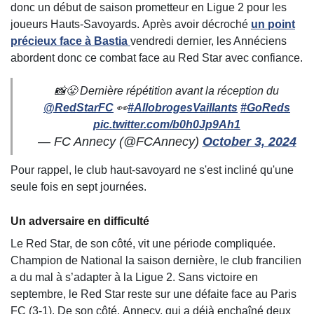
donc un début de saison prometteur en Ligue 2 pour les
joueurs Hauts-Savoyards. Après avoir décroché
un point
précieux face à Bastia
vendredi dernier, les Annéciens
abordent donc ce combat face au Red Star avec confiance.
📸😤 Dernière répétition avant la réception du
@RedStarFC
👀
#AllobrogesVaillants
#GoReds
pic.twitter.com/b0h0Jp9Ah1
— FC Annecy (@FCAnnecy)
October 3, 2024
Pour rappel, le club haut-savoyard ne s'est incliné qu'une
seule fois en sept journées.
Un adversaire en difficulté
Le Red Star, de son côté, vit une période compliquée.
Champion de National la saison dernière, le club francilien
a du mal à s’adapter à la Ligue 2. Sans victoire en
septembre, le Red Star reste sur une défaite face au Paris
FC (3-1). De son côté, Annecy, qui a déjà enchaîné deux