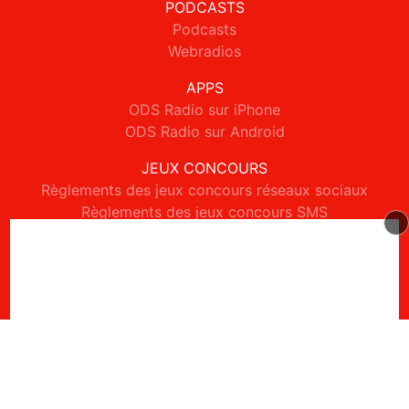
PODCASTS
Podcasts
Webradios
APPS
ODS Radio sur iPhone
ODS Radio sur Android
JEUX CONCOURS
Règlements des jeux concours réseaux sociaux
Règlements des jeux concours SMS
Règlements des jeux concours téléphone et internet
© 2026 ODS Radio Tous droits réservés.
Signaler un contenu
-
Mentions légales
-
Politique de cookies
-
Contact