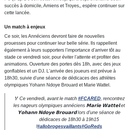
succès à domicile, Amiens et Troyes,, espère continuer sur
cette lancée.
Un match à enjeux
Ce soir, les Annéciens devront faire de nouvelles
prouesses pour continuer leur belle série. Ils rappellent
également à leurs supporters l'importance d'arriver tôt au
stade ce vendredi soir, pour éviter l'attente et profiter des
animations. Ouverture des portes dès 18h, avec des jeux
gonflables et un DJ. L'arrivée des joueurs est prévue à
18h30, suivie d'une séance de dédicaces des athlètes
olympiques Yohann Ndoye Brouard et Marie Wattel.
🏅 Ce vendredi, avant le match
#FCARED
, rencontrez
les nageurs olympiques annéciens 𝗠𝗮𝗿𝗶𝗲 𝗪𝗮𝘁𝘁𝗲𝗹 et
𝗬𝗼𝗵𝗮𝗻𝗻 𝗡𝗱𝗼𝘆𝗲 𝗕𝗿𝗼𝘂𝗮𝗿𝗱 lors d'une séance de
dédicaces de 18h30 à 19h15
!
#allobrogesvaillants
#GoReds