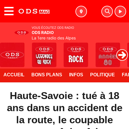
MENU
VOUS ÉCOUTEZ ODS RADIO
ODS RADIO
La 1ere radio des Alpes
ACCUEIL
BONS PLANS
INFOS
POLITIQUE
FA
Haute-Savoie : tué à 18
ans dans un accident de
la route, le coupable