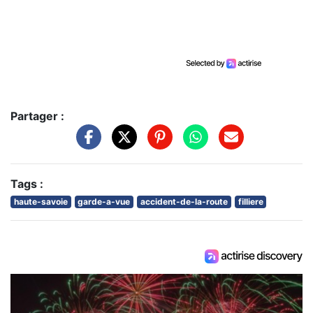
Partager :
Tags :
haute-savoie
garde-a-vue
accident-de-la-route
filliere