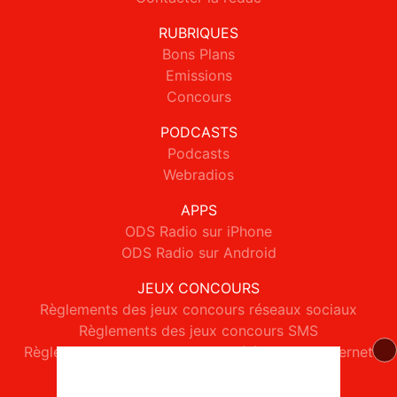
RUBRIQUES
Bons Plans
Emissions
Concours
PODCASTS
Podcasts
Webradios
APPS
ODS Radio sur iPhone
ODS Radio sur Android
JEUX CONCOURS
Règlements des jeux concours réseaux sociaux
Règlements des jeux concours SMS
Règlements des jeux concours téléphone et internet