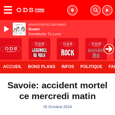
MENU
VOUS ÉCOUTEZ ODS RADIO
Queen
Somebody To Love
ACCUEIL
BONS PLANS
INFOS
POLITIQUE
FA
Savoie: accident mortel
ce mercredi matin
16 Octobre 2024