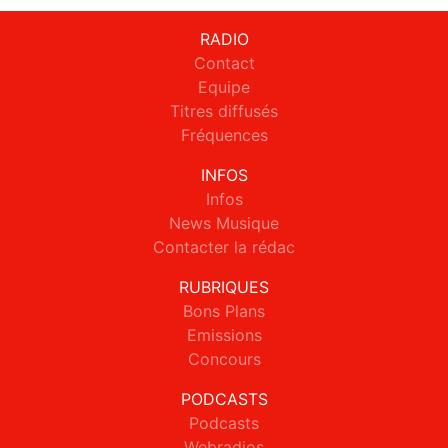
RADIO
Contact
Equipe
Titres diffusés
Fréquences
INFOS
Infos
News Musique
Contacter la rédac
RUBRIQUES
Bons Plans
Emissions
Concours
PODCASTS
Podcasts
Webradios