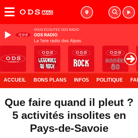
MENU
VOUS ÉCOUTEZ ODS RADIO
ODS RADIO
La 1ere radio des Alpes
ACCUEIL
BONS PLANS
INFOS
POLITIQUE
FA
Que faire quand il pleut ?
5 activités insolites en
Pays-de-Savoie