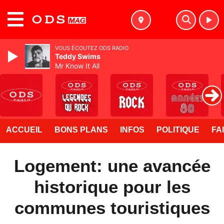
MENU
VOUS ÉCOUTEZ ODS RADIO
Teddy Swims
Mr Know It All
ACCUEIL
BONS PLANS
INFOS
POLITIQUE
FA
Logement: une avancée
historique pour les
communes touristiques