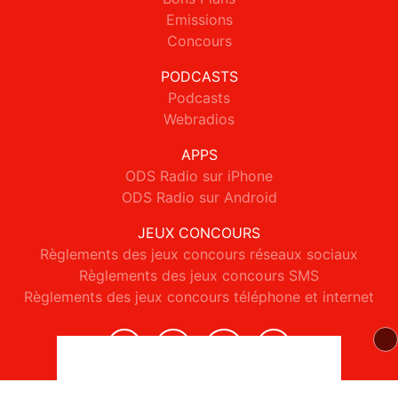
Emissions
Concours
PODCASTS
Podcasts
Webradios
APPS
ODS Radio sur iPhone
ODS Radio sur Android
JEUX CONCOURS
Règlements des jeux concours réseaux sociaux
Règlements des jeux concours SMS
Règlements des jeux concours téléphone et internet