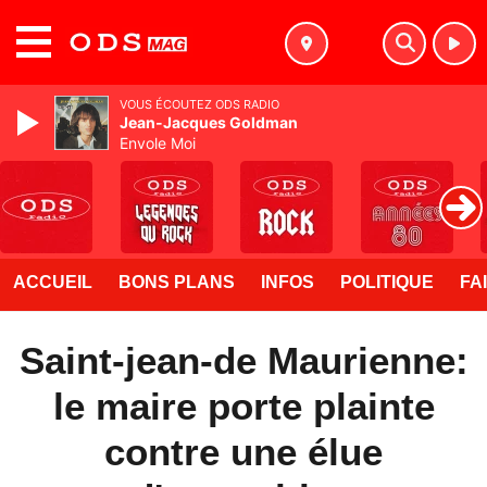
MENU
VOUS ÉCOUTEZ ODS RADIO
Jean-Jacques Goldman
Envole Moi
ACCUEIL
BONS PLANS
INFOS
POLITIQUE
FA
Saint-jean-de Maurienne:
le maire porte plainte
contre une élue