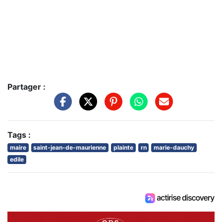
Partager :
Tags :
maire
saint-jean-de-maurienne
plainte
rn
marie-dauchy
edile