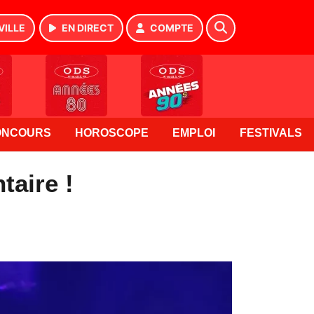
VILLE
EN DIRECT
COMPTE
ONCOURS
HOROSCOPE
EMPLOI
FESTIVALS
taire !