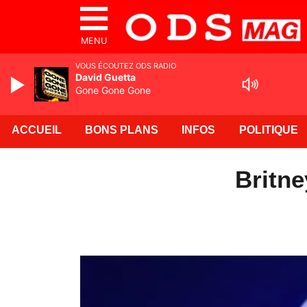
MENU
VOUS ÉCOUTEZ ODS RADIO
David Guetta
Gone Gone Gone
ACCUEIL
BONS PLANS
INFOS
POLITIQUE
Britne