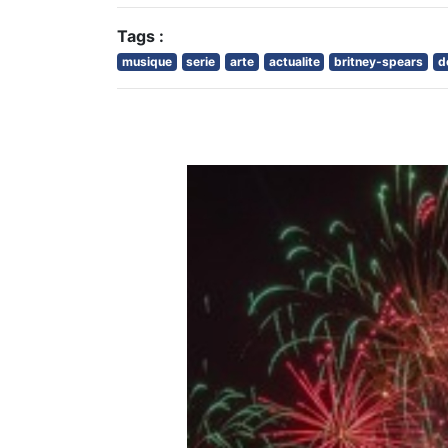
Tags :
musique
serie
arte
actualite
britney-spears
d