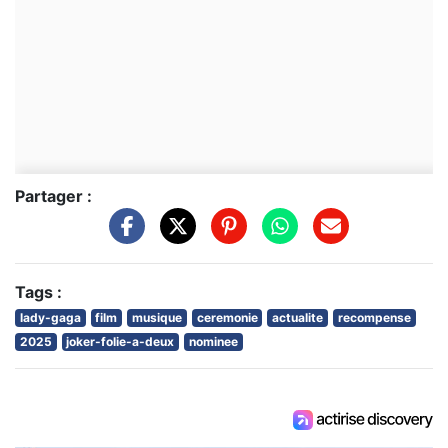
Partager :
Tags :
lady-gaga
film
musique
ceremonie
actualite
recompense
2025
joker-folie-a-deux
nominee