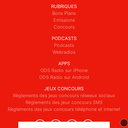
RUBRIQUES
Bons Plans
Emissions
Concours
PODCASTS
Podcasts
Webradios
APPS
ODS Radio sur iPhone
ODS Radio sur Android
JEUX CONCOURS
Règlements des jeux concours réseaux sociaux
Règlements des jeux concours SMS
Règlements des jeux concours téléphone et internet