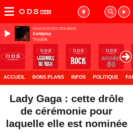
MENU
VOUS ÉCOUTEZ ODS RADIO
Coldplay
Trouble
ACCUEIL
BONS PLANS
INFOS
POLITIQUE
FA
Lady Gaga : cette drôle
de cérémonie pour
laquelle elle est nominée