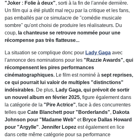
"Joker : Folie à deux"
, sorti à la fin de l'année dernière.
Un film qui a été plutôt mal reçu par la critique et les fans,
pas emballés par ce simulacre de "comédie musicale
sombre" qu'ont choisi de produire les réalisateurs. Du
coup,
la chanteuse se retrouve nommée pour une
récompense pas très flatteuse...
La situation se complique donc pour
Lady Gaga
avec
l'annonce des nominations pour les
"Razzie Awards", qui
récompensent les pires performances
cinématographiques.
Le film est nominé à
sept reprises,
ce qui pourrait lui valoir de multiples "distinctions"
indésirables
. De plus,
Lady Gaga, qui prévoit de sortir
un nouvel album en février 2025,
figure également dans
la catégorie de la
"Pire Actrice"
, face à des concurrentes
telles que
Cate Blanchett pour "Borderlands"
,
Dakota
Johnson pour "Madame Web"
et
Bryce Dallas Howard
pour "Argylle"
.
Jennifer Lopez
est également en lice
dans cette même catégorie pour sa performance