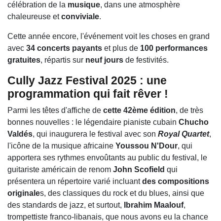
célébration de la
musique
, dans une atmosphère
chaleureuse et
conviviale
.
Cette année encore, l'événement voit les choses en grand
avec
34 concerts payants
et plus de
100 performances
gratuites
, répartis sur
neuf jours
de festivités.
Cully Jazz Festival 2025 : une
programmation qui fait rêver !
Parmi les têtes d'affiche de
cette 42ème édition
, de très
bonnes nouvelles : le légendaire pianiste cubain
Chucho
Valdés
, qui inaugurera le festival avec son
Royal Quartet
,
l'icône de la musique africaine
Youssou N'Dour
, qui
apportera ses rythmes envoûtants au public du festival, le
guitariste américain de renom
John Scofield
qui
présentera un répertoire varié incluant
des compositions
originale
s, des classiques du rock et du blues, ainsi que
des standards de jazz, et surtout,
Ibrahim Maalouf
,
trompettiste franco-libanais, que nous avons eu la chance