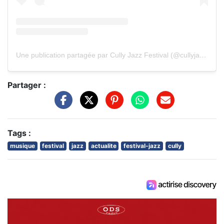
Une publication partagée par Cully Jazz Festival (@cullyjazz)
Partager :
Tags :
musique
festival
jazz
actualite
festival-jazz
cully