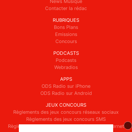
News Musique
Contacter la rédac
RUBRIQUES
Bons Plans
Emissions
Concours
PODCASTS
Podcasts
Webradios
APPS
ODS Radio sur iPhone
ODS Radio sur Android
JEUX CONCOURS
Règlements des jeux concours réseaux sociaux
Règlements des jeux concours SMS
Règlements des jeux concours téléphone et internet