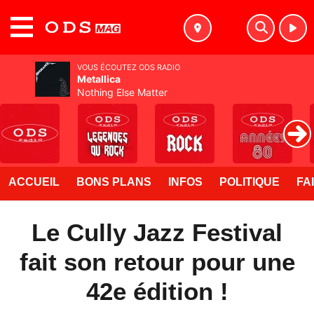
MENU
VOUS ÉCOUTEZ ODS RADIO
Metallica
Nothing Else Matter
ACCUEIL
BONS PLANS
INFOS
POLITIQUE
FA
Le Cully Jazz Festival
fait son retour pour une
42e édition !